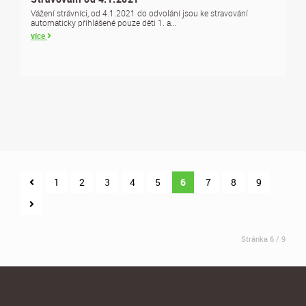
Vážení strávníci, od 4.1.2021 do odvolání jsou ke stravování
automaticky přihlášené pouze děti 1. a...
více
1
2
3
4
5
6
7
8
9
Stránka 6 / 9