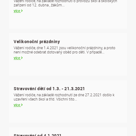
Vážení rodiče, na základě rozhodnutí o provozu škol a školských
zařízení od 12. dubna , žákům...
více
Velikonoční prázdniny
Vážení rodiče, dne 1.4.2021 jsou velikonoční prázdniny, a proto
není možné odebrat dotovaný oběd pro děti. V případě...
více
Stravování dětí od 1.3. - 21.3.2021
Vážení rodiče, na základě rozhodnutí ze dne 27.2.2021 došlo k
uzavření všech škol a tříd. Všichni tito...
více
Stravování od 4.1.2021