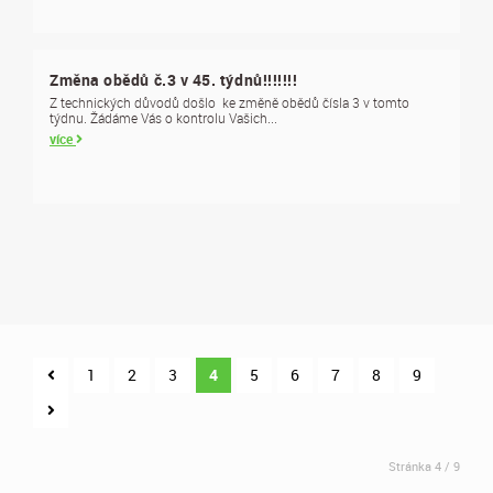
Změna obědů č.3 v 45. týdnů!!!!!!!
Z technických důvodů došlo ke změně obědů čísla 3 v tomto
týdnu. Žádáme Vás o kontrolu Vašich...
více
1
2
3
4
5
6
7
8
9
Stránka 4 / 9