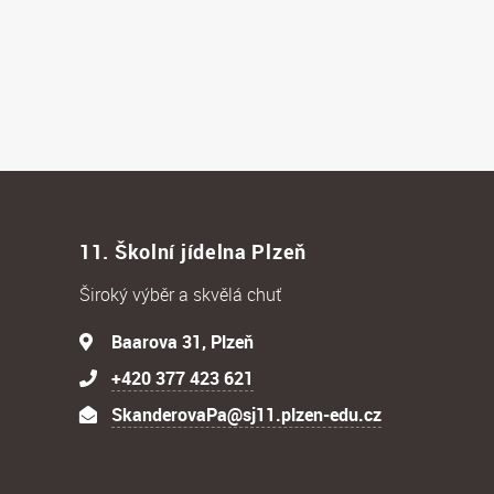
11. Školní jídelna Plzeň
Široký výběr a skvělá chuť
Baarova 31, Plzeň
+420 377 423 621
SkanderovaPa@sj11.plzen-edu.cz