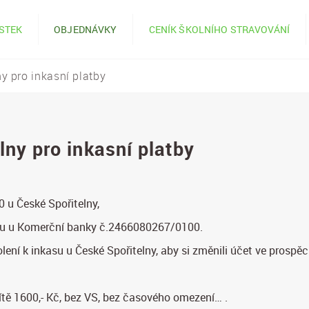
ÍSTEK
OBJEDNÁVKY
CENÍK ŠKOLNÍHO STRAVOVÁNÍ
y pro inkasní platby
ny pro inkasní platby
u České Spořitelny,
tu u Komerční banky č.2466080267/0100.
ení k inkasu u České Spořitelny, aby si změnili účet ve prospě
dítě 1600,- Kč, bez VS, bez časového omezení… .